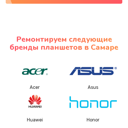
2500 руб.
Заказать
Чистка от пыли
Ремонтируем следующие
1200 руб.
бренды планшетов в Самаре
Заказать
Прошивка / разблокировка
1500 руб.
Заказать
Acer
Asus
Восстановление после попадания влаги
2000 руб.
Заказать
Huawei
Honor