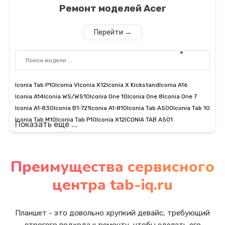
Ремонт моделей
Acer
Перейти →
Iconia Tab P10
Iconia V
Iconia X12
Iconia X Kickstand
Iconia A16
Iconia A14
Iconia W5/W510
Iconia One 10
Iconia One 8
Iconia One 7
Iconia A1‑830
Iconia B1‑721
Iconia A1‑810
Iconia Tab A500
Iconia Tab 10
Iconia Tab M10
Iconia Tab P10
Iconia X12
ICONIA TAB A501
Показать еще ...
Преимущества сервисного
центра tab-iq.ru
Планшет - это довольно хрупкий девайс, требующий