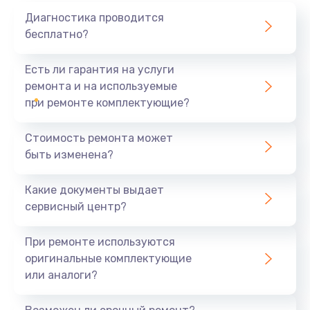
Почему стоит доверять нашему
Диагностика проводится
сервисному центру?
бесплатно?
Мы предоставляем качественный сервис и
Есть ли гарантия на услуги
гарантируем быстрый ремонт вашего устройства.
ремонта и на используемые
Наши специалисты обладают опытом работы с
при ремонте комплектующие?
различными моделями планшетов и используют
только оригинальные комплектующие для их
Стоимость ремонта может
замены.
быть изменена?
Наши клиенты довольны качеством
предоставляемых услуг, а реализованный подход к
Какие документы выдает
работе позволяет вам быстро вернуться к
сервисный центр?
нормальному использованию устройства.
При ремонте используются
Не позволяйте временным трудностям мешать
оригинальные комплектующие
вашему комфорту! Обращайтесь к профессионалам
или аналоги?
в Самаре, и ваш планшет будет работать как
новый!