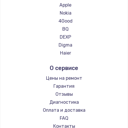
Ремонт планшетов Google
Apple
Ремонт планшетов Navitel
Nokia
Ремонт планшетов Teclast
4Good
Ремонт планшетов CHUWI
BQ
DEXP
Digma
Haier
Irbis
О сервисе
Prestigio
Microsoft
Цены на ремонт
BlackView
Гарантия
Amazon
Отзывы
Aquarius
Диагностика
Philips
Оплата и доставка
Dell
FAQ
HP
Контакты