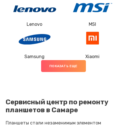
Замена шлейфа
1250 руб.
Заказать
Lenovo
MSI
Замена кнопки Home
1500 руб.
Заказать
Samsung
Xiaomi
ПОКАЗАТЬ ЕЩЕ
Замена дисплея (экрана)
2500 руб.
Заказать
Сервисный центр по ремонту
Замена корпуса
планшетов в Самаре
3000 руб.
Заказать
Планшеты стали незаменимым элементом